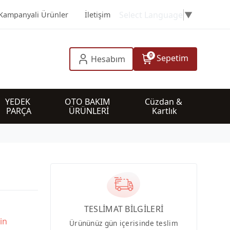
Select Language
▼
Kampanyali Ürünler
İletişim
0
Sepetim
Hesabım
YEDEK 
OTO BAKIM 
Cüzdan & 
PARÇA
ÜRÜNLERİ
Kartlık
TESLİMAT BİLGİLERİ
in
Ürününüz gün içerisinde teslim