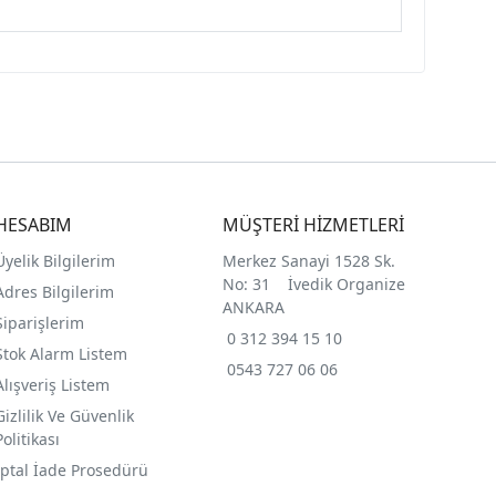
HESABIM
MÜŞTERİ HİZMETLERİ
Üyelik Bilgilerim
Merkez Sanayi 1528 Sk.
No: 31 İvedik Organize
Adres Bilgilerim
ANKARA
Siparişlerim
0 312 394 15 10
Stok Alarm Listem
0543 727 06 06
Alışveriş Listem
Gizlilik Ve Güvenlik
Politikası
İptal İade Prosedürü