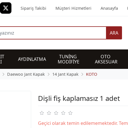
Sipariş Takibi
Müşteri Hizmetleri
Anasayfa
ARA
IT 
TUNİNG 
OTO 
AYDINLATMA
I
MODİFİYE
AKSESUAR
Daewoo Jant Kapak
14 Jant Kapak
KOTO
Dişli fiş kaplamasız 1 adet
Geçici olarak temin edilememektedir. Tem