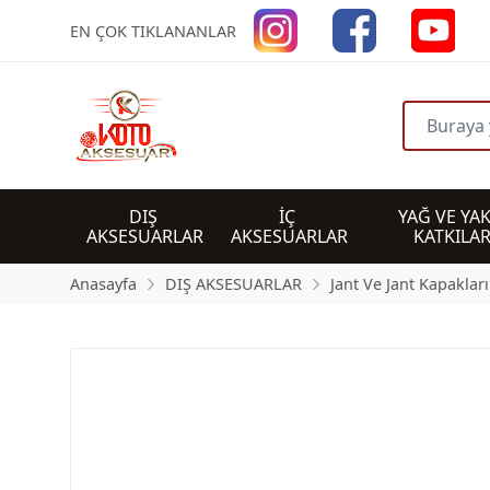
EN ÇOK TIKLANANLAR
DIŞ 
İÇ 
YAĞ VE YAK
AKSESUARLAR
AKSESUARLAR
KATKILAR
Anasayfa
DIŞ AKSESUARLAR
Jant Ve Jant Kapakları