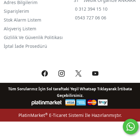
31 İvedik Organize ANKARA
Adres Bilgilerim
0 312 394 15 10
Siparişlerim
0543 727 06 06
Stok Alarm Listem
Alışveriş Listem
Gizlilik Ve Güvenlik Politikası
İptal İade Prosedürü
Tüm Sorularınız İçin Sol taraftaki Yeşil Whatsap Tıklayarak İrtibata
Geçebilirsiniz.
®
PlatinMarket
E-Ticaret Sistemi
İle Hazırlanmıştır.