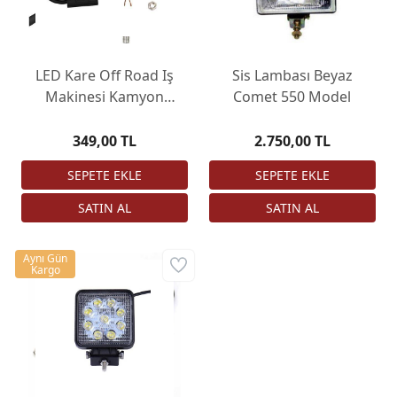
LED Kare Off Road Iş
Sis Lambası Beyaz
Makinesi Kamyon
Comet 550 Model
Traktör Projektör
Çalışma ve Sis Lambası
349,00 TL
2.750,00 TL
16 LED 48 W
Aynı Gün
Kargo