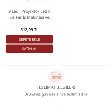
9 Ledli Projektör Led li
Sis Far İş Makinası ve
Araçlar Off Road
Gündüz Farı Çalışma
312,99 TL
Lambası
TESLİMAT BİLGİLERİ
Ürününüz gün içerisinde teslim edilir