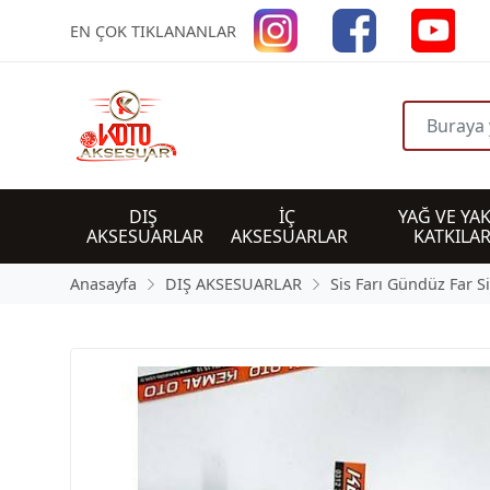
EN ÇOK TIKLANANLAR
DIŞ 
İÇ 
YAĞ VE YAK
AKSESUARLAR
AKSESUARLAR
KATKILAR
Anasayfa
DIŞ AKSESUARLAR
Sis Farı Gündüz Far S