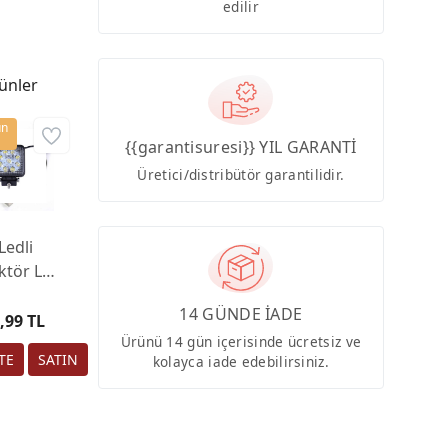
edilir
ünler
ün
{{garantisuresi}} YIL GARANTİ
Üretici/distribütör garantilidir.
Ledli
ktör Led
is Far İş
14 GÜNDE İADE
nası ve
,99 TL
lar Off
Ürünü 14 gün içerisinde ücretsiz ve
kolayca iade edebilirsiniz.
 Gündüz
 Çalışma
mbası