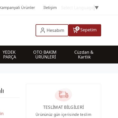
Select Language
▼
Kampanyali Ürünler
İletişim
0
Sepetim
Hesabım
YEDEK 
OTO BAKIM 
Cüzdan & 
PARÇA
ÜRÜNLERİ
Kartlık
lı
TESLİMAT BİLGİLERİ
in
Ürününüz gün içerisinde teslim