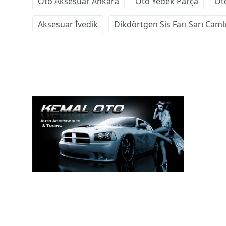
Oto Aksesuar Ankara
Oto Yedek Parça
Ot
Aksesuar İvedik
Dikdörtgen Sis Farı Sarı Caml