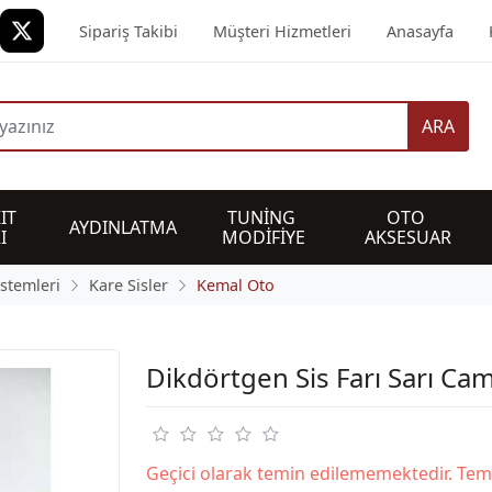
Sipariş Takibi
Müşteri Hizmetleri
Anasayfa
ARA
IT 
TUNİNG 
OTO 
AYDINLATMA
I
MODİFİYE
AKSESUAR
istemleri
Kare Sisler
Kemal Oto
Dikdörtgen Sis Farı Sarı Cam
Geçici olarak temin edilememektedir. Tem