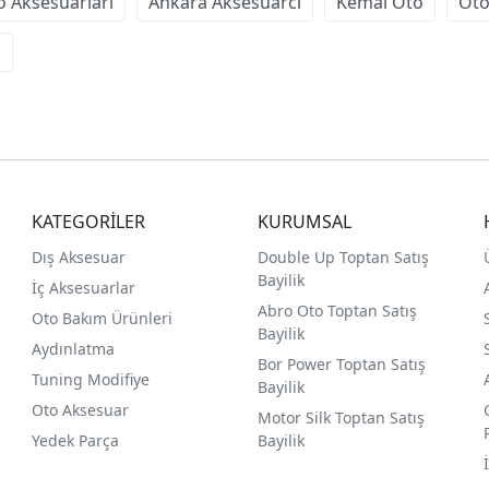
o Aksesuarları
Ankara Aksesuarcı
Kemal Oto
Oto
ı
KATEGORİLER
KURUMSAL
Dış Aksesuar
Double Up Toptan Satış
Bayilik
İç Aksesuarlar
Abro Oto Toptan Satış
Oto Bakım Ürünleri
Bayilik
Aydınlatma
Bor Power Toptan Satış
Tuning Modifiye
Bayilik
Oto Aksesuar
Motor Silk Toptan Satış
Yedek Parça
Bayilik