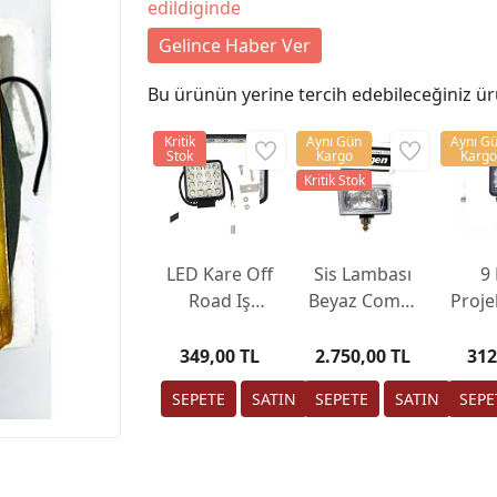
edildiginde
Gelince Haber Ver
Bu ürünün yerine tercih edebileceğiniz ür
Kritik
Aynı Gün
Aynı G
Stok
Kargo
Kargo
Kritik Stok
LED Kare Off
Sis Lambası
9 
Road Iş
Beyaz Comet
Proje
Makinesi
550 Model
li S
Kamyon
Maki
349,00 TL
2.750,00 TL
312
Traktör
Araç
Projektör
Road
Çalışma ve Sis
Farı
Lambası 16
La
LED 48 W