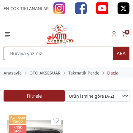
EN ÇOK TIKLANANLAR
0
ARA
Anasayfa
OTO AKSESUAR
Takmatik Perde
Dacia
Filtrele
Aynı Gün
Kargo
Kritik
Stok