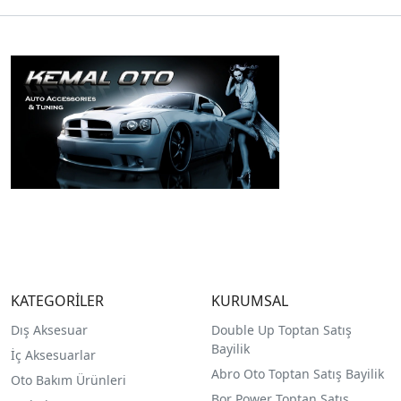
KATEGORİLER
KURUMSAL
Dış Aksesuar
Double Up Toptan Satış
Bayilik
İç Aksesuarlar
Abro Oto Toptan Satış Bayilik
Oto Bakım Ürünleri
Bor Power Toptan Satış