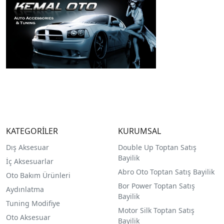
KATEGORİLER
KURUMSAL
Dış Aksesuar
Double Up Toptan Satış
Bayilik
İç Aksesuarlar
Abro Oto Toptan Satış Bayilik
Oto Bakım Ürünleri
Bor Power Toptan Satış
Aydınlatma
Bayilik
Tuning Modifiye
Motor Silk Toptan Satış
Oto Aksesuar
Bayilik