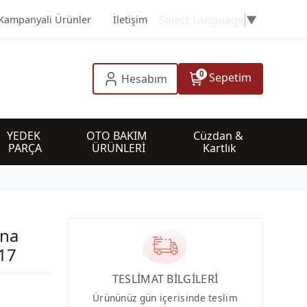
Select Language
▼
Kampanyali Ürünler
İletişim
0
Sepetim
Hesabım
YEDEK 
OTO BAKIM 
Cüzdan & 
PARÇA
ÜRÜNLERİ
Kartlık
yna
17
TESLİMAT BİLGİLERİ
Ürününüz gün içerisinde teslim