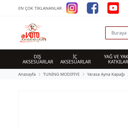
EN ÇOK TIKLANANLAR
DIŞ 
İÇ 
YAĞ VE YAK
AKSESUARLAR
AKSESUARLAR
KATKILAR
Anasayfa
TUNİNG MODİFİYE
Yarasa Ayna Kapağı