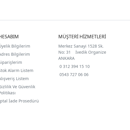
HESABIM
MÜŞTERİ HİZMETLERİ
Üyelik Bilgilerim
Merkez Sanayi 1528 Sk.
No: 31 İvedik Organize
Adres Bilgilerim
ANKARA
Siparişlerim
0 312 394 15 10
Stok Alarm Listem
0543 727 06 06
Alışveriş Listem
Gizlilik Ve Güvenlik
Politikası
İptal İade Prosedürü