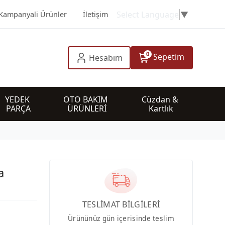
Select Language
▼
Kampanyali Ürünler
İletişim
0
Sepetim
Hesabım
YEDEK 
OTO BAKIM 
Cüzdan & 
PARÇA
ÜRÜNLERİ
Kartlık
a
TESLİMAT BİLGİLERİ
Ürününüz gün içerisinde teslim