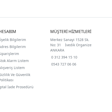
HESABIM
MÜŞTERİ HİZMETLERİ
Üyelik Bilgilerim
Merkez Sanayi 1528 Sk.
No: 31 İvedik Organize
Adres Bilgilerim
ANKARA
Siparişlerim
0 312 394 15 10
Stok Alarm Listem
0543 727 06 06
Alışveriş Listem
Gizlilik Ve Güvenlik
Politikası
İptal İade Prosedürü