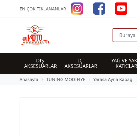
EN ÇOK TIKLANANLAR
DIŞ 
İÇ 
YAĞ VE YAK
AKSESUARLAR
AKSESUARLAR
KATKILAR
Anasayfa
TUNİNG MODİFİYE
Yarasa Ayna Kapağı