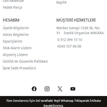
Oto Aksesuar
Bayilik
Yedek Parça
HESABIM
MÜŞTERİ HİZMETLERİ
Üyelik Bilgilerim
Merkez Sanayi 1528 Sk. No:
31 İvedik Organize ANKARA
Adres Bilgilerim
0 312 394 15 10
Siparişlerim
0543 727 06 06
Stok Alarm Listem
Alışveriş Listem
Gizlilik Ve Güvenlik Politikası
İptal İade Prosedürü
Tüm Sorularınız İçin Sol taraftaki Yeşil Whatsap Tıklayarak İrtibata
Geçebilirsiniz.