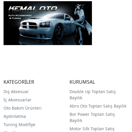
KATEGORİLER
KURUMSAL
Dış Aksesuar
Double Up Toptan Satış
Bayilik
İç Aksesuarlar
Abro Oto Toptan Satış Bayilik
Oto Bakım Ürünleri
Bor Power Toptan Satış
Aydınlatma
Bayilik
Tuning Modifiye
Motor Silk Toptan Satış