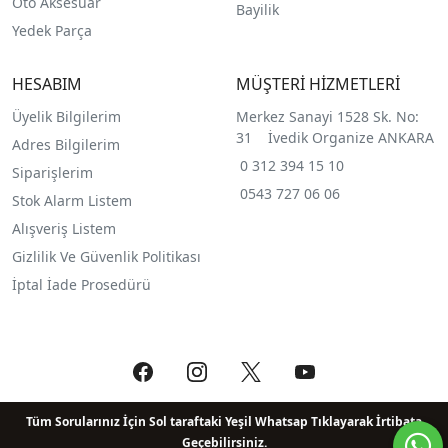
Oto Aksesuar
Bayilik
Yedek Parça
HESABIM
MÜŞTERİ HİZMETLERİ
Üyelik Bilgilerim
Merkez Sanayi 1528 Sk. No:
31 İvedik Organize ANKARA
Adres Bilgilerim
0 312 394 15 10
Siparişlerim
0543 727 06 06
Stok Alarm Listem
Alışveriş Listem
Gizlilik Ve Güvenlik Politikası
İptal İade Prosedürü
Tüm Sorularınız İçin Sol taraftaki Yeşil Whatsap Tıklayarak İrtibata
Geçebilirsiniz.