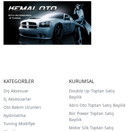
KATEGORİLER
KURUMSAL
Dış Aksesuar
Double Up Toptan Satış
Bayilik
İç Aksesuarlar
Abro Oto Toptan Satış Bayilik
Oto Bakım Ürünleri
Bor Power Toptan Satış
Aydınlatma
Bayilik
Tuning Modifiye
Motor Silk Toptan Satış