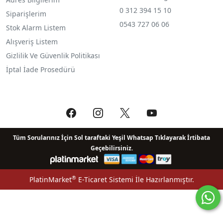
0 312 394 15 10
Siparişlerim
0543 727 06 06
Stok Alarm Listem
Alışveriş Listem
Gizlilik Ve Güvenlik Politikası
İptal İade Prosedürü
Tüm Sorularınız İçin Sol taraftaki Yeşil Whatsap Tıklayarak İrtibata
Geçebilirsiniz.
®
PlatinMarket
E-Ticaret Sistemi
İle Hazırlanmıştır.