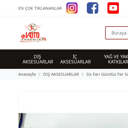
EN ÇOK TIKLANANLAR
DIŞ 
İÇ 
YAĞ VE YAK
AKSESUARLAR
AKSESUARLAR
KATKILAR
Anasayfa
DIŞ AKSESUARLAR
Sis Farı Gündüz Far S