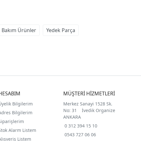
 Bakım Ürünler
Yedek Parça
HESABIM
MÜŞTERİ HİZMETLERİ
Üyelik Bilgilerim
Merkez Sanayi 1528 Sk.
No: 31 İvedik Organize
Adres Bilgilerim
ANKARA
Siparişlerim
0 312 394 15 10
Stok Alarm Listem
0543 727 06 06
Alışveriş Listem