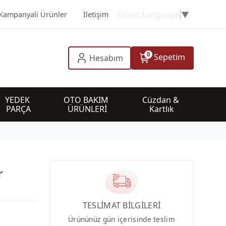
Select Language
▼
Kampanyali Ürünler
İletişim
0
Sepetim
Hesabım
YEDEK 
OTO BAKIM 
Cüzdan & 
PARÇA
ÜRÜNLERİ
Kartlık
r
TESLİMAT BİLGİLERİ
Ürününüz gün içerisinde teslim