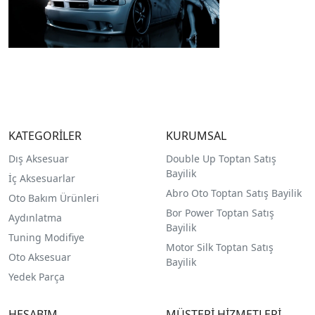
KATEGORİLER
KURUMSAL
Dış Aksesuar
Double Up Toptan Satış
Bayilik
İç Aksesuarlar
Abro Oto Toptan Satış Bayilik
Oto Bakım Ürünleri
Bor Power Toptan Satış
Aydınlatma
Bayilik
Tuning Modifiye
Motor Silk Toptan Satış
Oto Aksesuar
Bayilik
Yedek Parça
HESABIM
MÜŞTERİ HİZMETLERİ