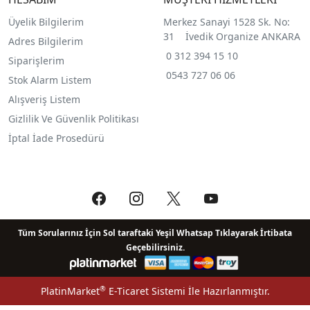
Üyelik Bilgilerim
Merkez Sanayi 1528 Sk. No:
31 İvedik Organize ANKARA
Adres Bilgilerim
0 312 394 15 10
Siparişlerim
0543 727 06 06
Stok Alarm Listem
Alışveriş Listem
Gizlilik Ve Güvenlik Politikası
İptal İade Prosedürü
Tüm Sorularınız İçin Sol taraftaki Yeşil Whatsap Tıklayarak İrtibata
Geçebilirsiniz.
®
PlatinMarket
E-Ticaret Sistemi
İle Hazırlanmıştır.