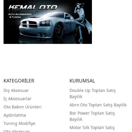
KATEGORİLER
KURUMSAL
Dış Aksesuar
Double Up Toptan Satış
Bayilik
İç Aksesuarlar
Abro Oto Toptan Satış Bayilik
Oto Bakım Ürünleri
Bor Power Toptan Satış
Aydınlatma
Bayilik
Tuning Modifiye
Motor Silk Toptan Satış
Oto Aksesuar