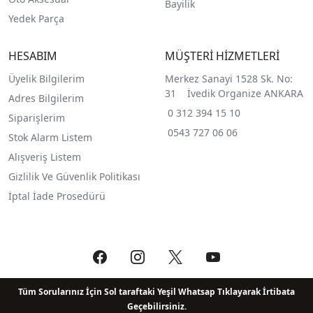
Bayilik
Yedek Parça
HESABIM
MÜŞTERİ HİZMETLERİ
Üyelik Bilgilerim
Merkez Sanayi 1528 Sk. No:
31 İvedik Organize ANKARA
Adres Bilgilerim
0 312 394 15 10
Siparişlerim
0543 727 06 06
Stok Alarm Listem
Alışveriş Listem
Gizlilik Ve Güvenlik Politikası
İptal İade Prosedürü
Tüm Sorularınız İçin Sol taraftaki Yeşil Whatsap Tıklayarak İrtibata
Geçebilirsiniz.