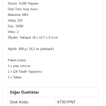
Durum: %100 Yepyeni
Ürün Türü: Araç Isıtıcı
Malzeme: ABS
Voltaj: 12V
Güç: 150W
Vites: 2
Ölçüler: Yaklaşık 18 x 13,7 x 5,3 cm
Ağırlık: 458 g / 16,2 oz (yaklaşık)
Paket Listesi:
1 x araç ısıtıcısı.
1 x Çift Taraflı Yapıştırıcı
1 x Taban
Diğer Özellikler
Stok Kodu
KT951PNT