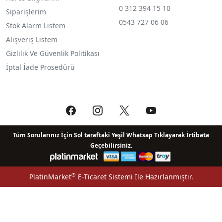
0 312 394 15 10
Siparişlerim
0543 727 06 06
Stok Alarm Listem
Alışveriş Listem
Gizlilik Ve Güvenlik Politikası
İptal İade Prosedürü
Tüm Sorularınız İçin Sol taraftaki Yeşil Whatsap Tıklayarak İrtibata
Geçebilirsiniz.
®
PlatinMarket
E-Ticaret Sistemi
İle Hazırlanmıştır.