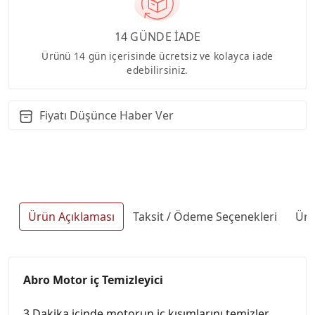
14 GÜNDE İADE
Ürünü 14 gün içerisinde ücretsiz ve kolayca iade
edebilirsiniz.
Fiyatı Düşünce Haber Ver
Ürün Açıklaması
Taksit / Ödeme Seçenekleri
Ürü
Abro Motor iç Temizleyici
3 Dakika içinde motorun iç kısımlarını temizler.