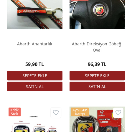
Abarth Anahtarlık
Abarth Direksiyon Göbeği
Oval
59,90 TL
96,39 TL
Kritik
Aynı Gün
Stok
Kargo