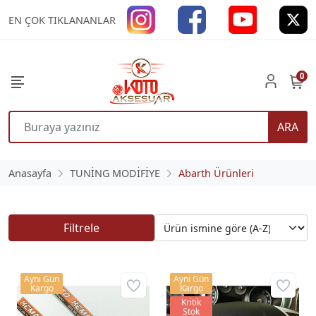
EN ÇOK TIKLANANLAR
0
ARA
Anasayfa
TUNİNG MODİFİYE
Abarth Ürünleri
Filtrele
Aynı Gün
Aynı Gün
Kargo
Kargo
Kritik
Stok