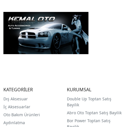
KATEGORİLER
KURUMSAL
Dış Aksesuar
Double Up Toptan Satış
Bayilik
İç Aksesuarlar
Abro Oto Toptan Satış Bayilik
Oto Bakım Ürünleri
Bor Power Toptan Satış
Aydınlatma
Bayilik