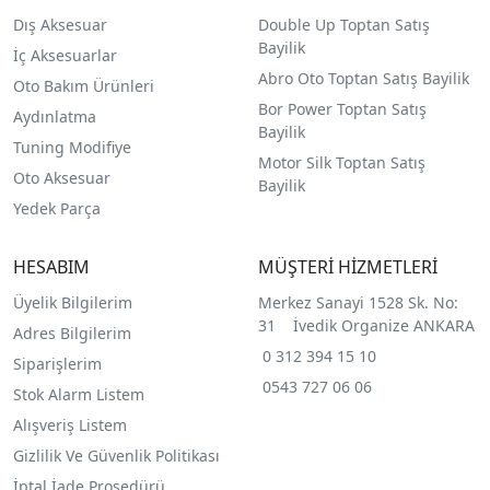
Dış Aksesuar
Double Up Toptan Satış
Bayilik
İç Aksesuarlar
Abro Oto Toptan Satış Bayilik
Oto Bakım Ürünleri
Bor Power Toptan Satış
Aydınlatma
Bayilik
Tuning Modifiye
Motor Silk Toptan Satış
Oto Aksesuar
Bayilik
Yedek Parça
HESABIM
MÜŞTERİ HİZMETLERİ
Üyelik Bilgilerim
Merkez Sanayi 1528 Sk. No:
31 İvedik Organize ANKARA
Adres Bilgilerim
0 312 394 15 10
Siparişlerim
0543 727 06 06
Stok Alarm Listem
Alışveriş Listem
Gizlilik Ve Güvenlik Politikası
İptal İade Prosedürü