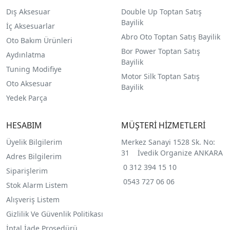
Dış Aksesuar
Double Up Toptan Satış
Bayilik
İç Aksesuarlar
Abro Oto Toptan Satış Bayilik
Oto Bakım Ürünleri
Bor Power Toptan Satış
Aydınlatma
Bayilik
Tuning Modifiye
Motor Silk Toptan Satış
Oto Aksesuar
Bayilik
Yedek Parça
HESABIM
MÜŞTERİ HİZMETLERİ
Üyelik Bilgilerim
Merkez Sanayi 1528 Sk. No:
31 İvedik Organize ANKARA
Adres Bilgilerim
0 312 394 15 10
Siparişlerim
0543 727 06 06
Stok Alarm Listem
Alışveriş Listem
Gizlilik Ve Güvenlik Politikası
İptal İade Prosedürü