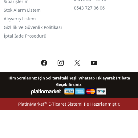
Siparişlerim
0543 727 06 06
Stok Alarm Listem
Alışveriş Listem
Gizlilik Ve Güvenlik Politikası
İptal İade Prosedürü
Tüm Sorularınız İçin Sol taraftaki Yeşil Whatsap Tıklayarak İrtibata
Geçebilirsiniz.
®
PlatinMarket
E-Ticaret Sistemi
İle Hazırlanmıştır.