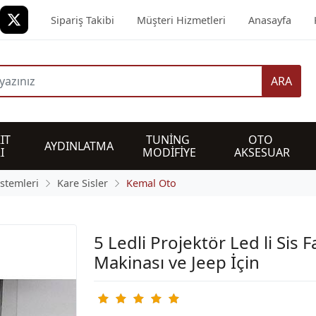
Sipariş Takibi
Müşteri Hizmetleri
Anasayfa
ARA
IT 
TUNİNG 
OTO 
AYDINLATMA
I
MODİFİYE
AKSESUAR
istemleri
Kare Sisler
Kemal Oto
5 Ledli Projektör Led li Sis F
Makinası ve Jeep İçin