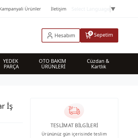
Select Language
▼
Kampanyali Ürünler
İletişim
0
Sepetim
Hesabım
YEDEK 
OTO BAKIM 
Cüzdan & 
PARÇA
ÜRÜNLERİ
Kartlık
ar İş
TESLİMAT BİLGİLERİ
Ürününüz gün içerisinde teslim