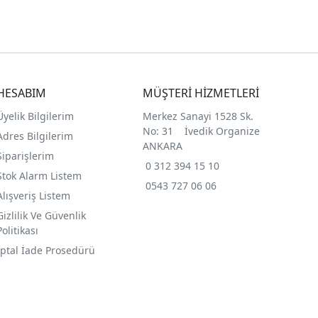
HESABIM
MÜŞTERİ HİZMETLERİ
Üyelik Bilgilerim
Merkez Sanayi 1528 Sk.
No: 31 İvedik Organize
Adres Bilgilerim
ANKARA
Siparişlerim
0 312 394 15 10
Stok Alarm Listem
0543 727 06 06
Alışveriş Listem
Gizlilik Ve Güvenlik
Politikası
İptal İade Prosedürü