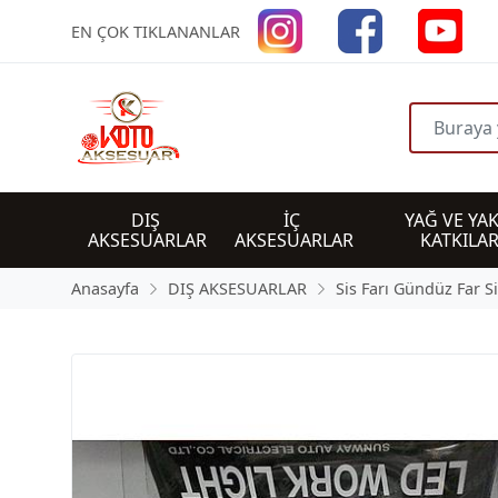
EN ÇOK TIKLANANLAR
DIŞ 
İÇ 
YAĞ VE YAK
AKSESUARLAR
AKSESUARLAR
KATKILAR
Anasayfa
DIŞ AKSESUARLAR
Sis Farı Gündüz Far S