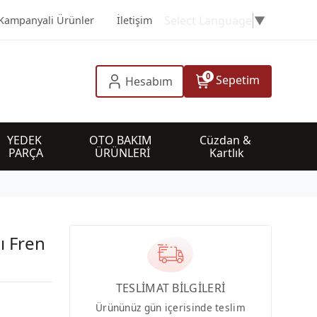
Select Language
▼
Kampanyali Ürünler
İletişim
0
Sepetim
Hesabım
YEDEK 
OTO BAKIM 
Cüzdan & 
PARÇA
ÜRÜNLERİ
Kartlık
ı Fren
TESLİMAT BİLGİLERİ
Ürününüz gün içerisinde teslim