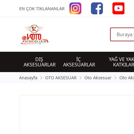
EN ÇOK TIKLANANLAR
DIŞ 
İÇ 
YAĞ VE YAK
AKSESUARLAR
AKSESUARLAR
KATKILAR
Anasayfa
OTO AKSESUAR
Oto Aksesuar
Oto Ak