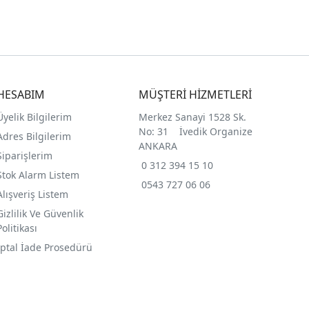
HESABIM
MÜŞTERİ HİZMETLERİ
Üyelik Bilgilerim
Merkez Sanayi 1528 Sk.
No: 31 İvedik Organize
Adres Bilgilerim
ANKARA
Siparişlerim
0 312 394 15 10
Stok Alarm Listem
0543 727 06 06
Alışveriş Listem
Gizlilik Ve Güvenlik
Politikası
İptal İade Prosedürü