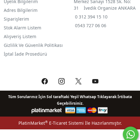
Üyelik Bilgilerim
Merkez Sanayi 1528 Sk. No:
31 İvedik Organize ANKARA
Adres Bilgilerim
0 312 394 15 10
Siparişlerim
0543 727 06 06
Stok Alarm Listem
Alışveriş Listem
Gizlilik Ve Güvenlik Politikası
İptal İade Prosedürü
Tüm Sorularınız İçin Sol taraftaki Yeşil Whatsap Tıklayarak İrtibata
Geçebilirsiniz.
®
PlatinMarket
E-Ticaret Sistemi
İle Hazırlanmıştır.