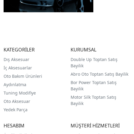
KATEGORİLER
KURUMSAL
Dış Aksesuar
Double Up Toptan Satış
Bayilik
İç Aksesuarlar
Abro Oto Toptan Satış Bayilik
Oto Bakım Ürünleri
Bor Power Toptan Satış
Aydınlatma
Bayilik
Tuning Modifiye
Motor Silk Toptan Satış
Oto Aksesuar
Bayilik
Yedek Parça
HESABIM
MÜŞTERİ HİZMETLERİ