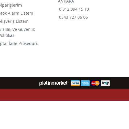
ANKARA
Siparişlerim
0 312 394 15 10
Stok Alarm Listem
0543 727 06 06
Alışveriş Listem
Gizlilik Ve Güvenlik
Politikası
İptal İade Prosedürü