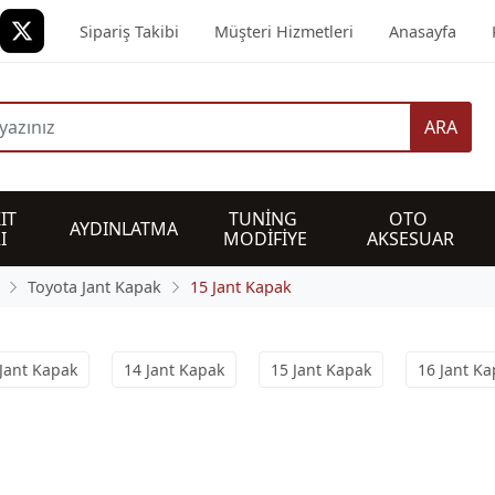
Sipariş Takibi
Müşteri Hizmetleri
Anasayfa
ARA
IT 
TUNİNG 
OTO 
AYDINLATMA
I
MODİFİYE
AKSESUAR
Toyota Jant Kapak
15 Jant Kapak
Jant Kapak
14 Jant Kapak
15 Jant Kapak
16 Jant Ka