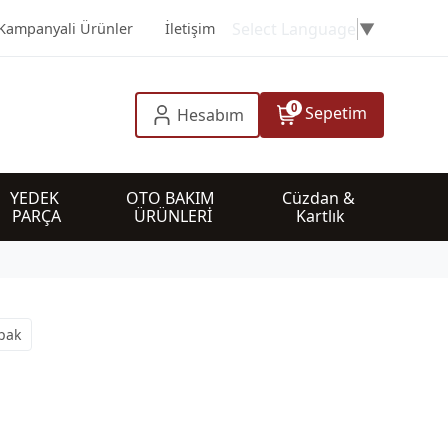
Select Language
▼
Kampanyali Ürünler
İletişim
0
Sepetim
Hesabım
YEDEK 
OTO BAKIM 
Cüzdan & 
PARÇA
ÜRÜNLERİ
Kartlık
pak