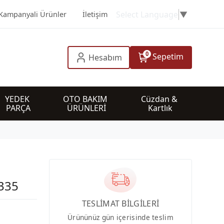
Select Language
▼
Kampanyali Ürünler
İletişim
0
Sepetim
Hesabım
YEDEK 
OTO BAKIM 
Cüzdan & 
PARÇA
ÜRÜNLERİ
Kartlık
 335
TESLİMAT BİLGİLERİ
Ürününüz gün içerisinde teslim