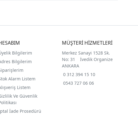
HESABIM
MÜŞTERİ HİZMETLERİ
Üyelik Bilgilerim
Merkez Sanayi 1528 Sk.
No: 31 İvedik Organize
Adres Bilgilerim
ANKARA
Siparişlerim
0 312 394 15 10
Stok Alarm Listem
0543 727 06 06
Alışveriş Listem
Gizlilik Ve Güvenlik
Politikası
İptal İade Prosedürü