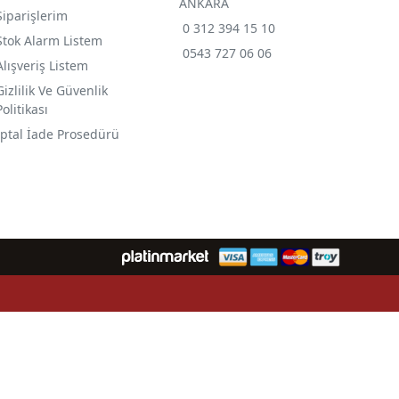
ANKARA
Siparişlerim
0 312 394 15 10
Stok Alarm Listem
0543 727 06 06
Alışveriş Listem
Gizlilik Ve Güvenlik
Politikası
İptal İade Prosedürü