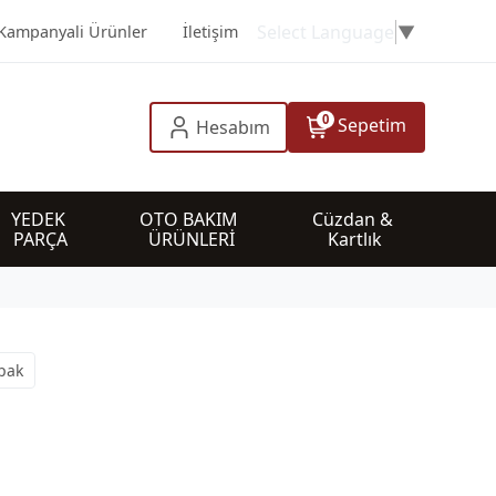
Select Language
▼
Kampanyali Ürünler
İletişim
0
Sepetim
Hesabım
YEDEK 
OTO BAKIM 
Cüzdan & 
PARÇA
ÜRÜNLERİ
Kartlık
pak