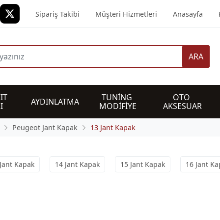
Sipariş Takibi
Müşteri Hizmetleri
Anasayfa
ARA
IT 
TUNİNG 
OTO 
AYDINLATMA
I
MODİFİYE
AKSESUAR
Peugeot Jant Kapak
13 Jant Kapak
Jant Kapak
14 Jant Kapak
15 Jant Kapak
16 Jant Ka